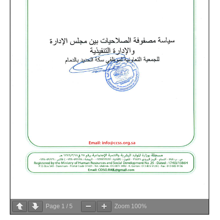
Page
1
/
5
Zoom
100%