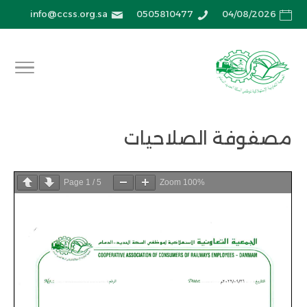
info@ccss.org.sa
0505810477
04/08/2026
مصفوفة الصلاحيات
Page
1
/
5
Zoom
100%