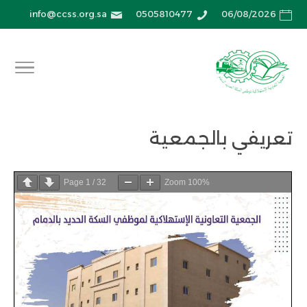
info@ccss.org.sa
0505810477
06/08/2026
تعريفي بالجمعية
Page
1
/
32
Zoom
100%